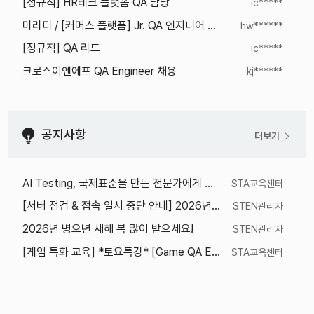
[정규직] HR테크 플랫폼 QA 담당
ic*****
미리디 / [커머스 플랫폼] Jr. QA 엔지니어 채용 공고
hw******
[정규직] QA 리드
ic*****
크로스이엔에프 QA Engineer 채용
kj******
공지사항
더보기
AI Testing, 국제표준을 만든 전문가에게 직접 배우세요 (Stuart Reid 박사 직강)
STA교육센터
[서버 점검 & 접속 일시 중단 안내] 2026년 1월 16일(금) 오후 11시 ~ 오후 12시
STEN관리자
2026년 병오년 새해 복 많이 받으세요!
STEN관리자
[게임 특화 교육] *토요특강* [Game QA Engineering] 원데이 클래스
STA교육센터