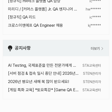
[정규직] HR테크 플랫폼 QA 담당
ic*****
미리디 / [커머스 플랫폼] Jr. QA 엔지니어 채용 공고
hw******
[정규직] QA 리드
ic*****
크로스이엔에프 QA Engineer 채용
kj******
공지사항
더보기
AI Testing, 국제표준을 만든 전문가에게 직접 배우세요 (Stuart Reid 박사 직강)
STA교육센터
[서버 점검 & 접속 일시 중단 안내] 2026년 1월 16일(금) 오후 11시 ~ 오후 12시
STEN관리자
2026년 병오년 새해 복 많이 받으세요!
STEN관리자
[게임 특화 교육] *토요특강* [Game QA Engineering] 원데이 클래스
STA교육센터