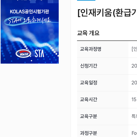
[인재키움(환급가능)
교육 개요
교육과정명
[
신청기간
20
교육일정
20
교육시간
15
교육구분
특
과정구분
Fo