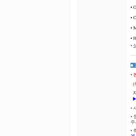
•
• 
• 
• 
•
생
■
•
(
자
▶
•
•
주
•
게