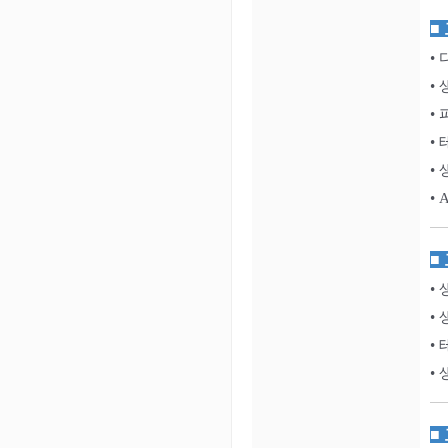
■
•
•
•
•
•
•
■
•
•
•
•
■