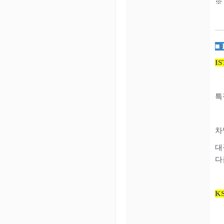
※
■
I
특
차
대
다
K