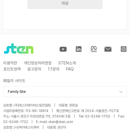
마감
이용약관
개인정보처리방침
STEN소개
포인트정책
광고문의
1:1문의
FAQ
패밀리 사이트
Family Site
STA
상호명: (주)에스티에이테스팅컨설팅 | 대표명: 권원일
KSTQB
사업자등록번호: 113-86-19814 | 통신판매신고번호: 제 2024-서울광진-1127호
주소: 서울시 광진구 자양강변길 115, STA타워 5층 | Tel: 02-6248-1700 | Fax:
STA 블로그
02-6248-1702 | E-mail: sten@sten.or.kr
KSTQB 블로그
상호명: (사)케이에스티큐비 | 대표명: 권선이